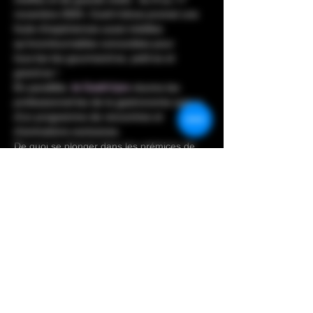
novembre 2024, Cook’n’show promet une 
foule d’expériences aussi inédites 
qu’incontournables concoctées pour 
tous·tes les gourmand·es, petit·es et 
grand·es !
En parallèle, 
le Cook’n’pro
 réunira les 
professionnel·les de la gastronomie autour 
d’un programme de rencontres et 
d’animations exclusives.
De quoi se plonger dans les prémices de 
l’hiver avec délice…
Retrouvez plus de détails sur le site officiel 
de l'évènement en cliquant sur le lien ci-
après : 
Cook'N'Show
Diese Veranstaltung teilen