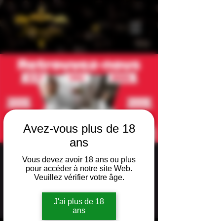
Avez-vous plus de 18
ans
Cook'N'Show
Vous devez avoir 18 ans ou plus
pour accéder à notre site Web.
Mi., 13. Nov.
  |  
PALEXPO - Stand CO22c
Veuillez vérifier votre âge.
Das köstlich süchtig machende
J'ai plus de 18
Herbstevent.
ans