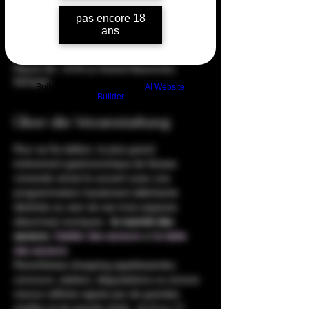
Zeit & Ort
pas encore 18
ans
13. Nov. 2024, 10:00 – 17. Nov. 2024, 11:00
PALEXPO - Stand CO22c, Rte François-
Peyrot 30, 1218 Le Grand-Saconnex,
Schweiz
Build a FREE AI website with
AI Website
Builder
Über die Veranstaltung
Pour sa 5e édition, le plus grand 
événement gastronomique de Suisse 
romande remet le couvert avec une 
programmation hautement alléchante 
déclinée au sein de ses trois espaces 
désormais iconiques : 
le
marché des 
saveurs
, 
l’atelier des saveurs 
et 
la table 
des saveurs
.
Parenthèses shopping appétissantes, 
concours, ateliers, dégustations ou encore 
menus raffinés signés par de grandes 
cheffes et de grands chefs : du 8 au 17 